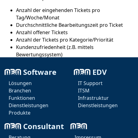
Anzahl der eingehenden Tickets pro
Tag/Woche/Monat
Durchschnittliche Bearbeitungszeit pro Ticket
Anzahl offener Tickets
Anzahl der Tickets pro Kategorie/Priorität
Kundenzufriedenheit (z.B. mittels
Bewertungssystem)
Anzahl der eskalierten Tickets je Projekt,
Abteilung, Bereich, Firma
Software
EDV
First-Call-Resolution-Rate (Anteil der Tickets, die
Lösungen
IT Support
beim ersten Kontakt gelöst werden)
Branchen
ITSM
Mittlere Zeit bis zur Lösung
Funktionen
Infrastruktur
Dienstleistungen
Dienstleistungen
Produkte
Consultant
Beratung
Impressum