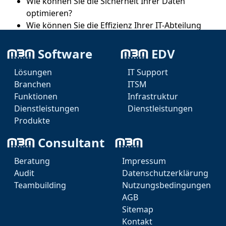
Wie können Sie die Sicherheit Ihrer Daten
optimieren?
Wie können Sie die Effizienz Ihrer IT-Abteilung
steigern?
Welche Technologien sind für Ihr Unternehmen
Software
EDV
relevant?
Lösungen
IT Support
Wie können Sie Ihre IT zukunftsfest gestalten?
Branchen
ITSM
Funktionen
Infrastruktur
Dienstleistungen
Dienstleistungen
Produkte
Consultant
Jetzt Anfrage starten!
Beratung
Impressum
Audit
Datenschutzerklärung
Wir unterstützen Sie umgehend bei Ihren IT 
Teambuilding
Nutzungsbedingungen
Problemen.
AGB
KI Agent
Sitemap
JETZT ANFRAGEN
KONTAKT
Teams
Kontakt
Telegram