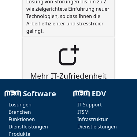
Lösung von Störungen bis hin zu Z 
wie zielgerichtete Einführung neuer 
Technologien, so dass Ihnen die 
Arbeit effizienter und stressfreier 
gelingt.
Mehr IT-Zufriedenheit
Durch die optimierte Unterstützung 
Software
EDV
und klare Kommunikation sorgt 
ITSM dafür, dass Sie sich auf Ihre 
Lösungen
IT Support
wesentliche Arbeit konzentrieren 
Branchen
ITSM
können, während die IT mit all ihren 
Funktionen
Infrastruktur
Belangen reibungslos im 
Dienstleistungen
Dienstleistungen
Hintergrund läuft.
Produkte