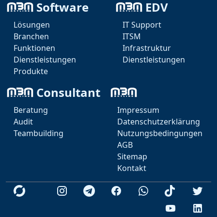
Software
EDV
Effiziente Problemlösung und schnelle
Wiederherstellung der IT-Funktionalität sind die Ziele
Lösungen
IT Support
des 2nd Level Supports.
Branchen
ITSM
Funktionen
Infrastruktur
Dienstleistungen
Dienstleistungen
Produkte
Consultant
Beratung
Impressum
Audit
Datenschutzerklärung
Marcel Weise - IT
Teambuilding
Nutzungsbedingungen
AGB
KI Agent
Sitemap
Teams
Marcel Weise
Kontakt
Telegram
Videokonferenz
Geschäftsführer | IT Consultant | IT Architekt
Whatsapp