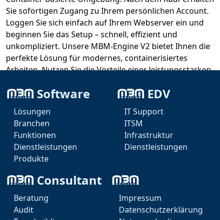
Sie sofortigen Zugang zu Ihrem persönlichen Account.
Loggen Sie sich einfach auf Ihrem Webserver ein und
beginnen Sie das Setup – schnell, effizient und
unkompliziert. Unsere MBM-Engine V2 bietet Ihnen die
perfekte Lösung für modernes, containerisiertes
Arbeiten. Nutzen Sie die Vorteile einer leistungsstarken
und flexiblen Infrastruktur, die genau auf Ihre
Software
EDV
Bedürfnisse zugeschnitten ist.
Lösungen
IT Support
Verwandeln Sie Ihre Visionen in Realität – mit der MBM-
Branchen
ITSM
Engine V2!
Funktionen
Infrastruktur
Dienstleistungen
Dienstleistungen
Produkte
Consultant
Beratung
Impressum
Audit
Datenschutzerklärung