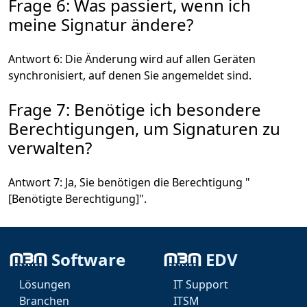
Frage 6: Was passiert, wenn ich
meine Signatur ändere?
Antwort 6: Die Änderung wird auf allen Geräten
synchronisiert, auf denen Sie angemeldet sind.
Frage 7: Benötige ich besondere
Berechtigungen, um Signaturen zu
verwalten?
Antwort 7: Ja, Sie benötigen die Berechtigung "
[Benötigte Berechtigung]".
Frage 8: An wen kann ich mich
wenden, wenn ich Probleme habe?
Software
EDV
Lösungen
IT Support
Antwort 8: Wenden Sie sich an den IT-Support unter
Branchen
ITSM
[Kontaktinformationen].