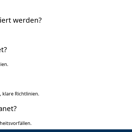
iert werden?
t?
ien.
klare Richtlinien.
anet?
eitsvorfällen.