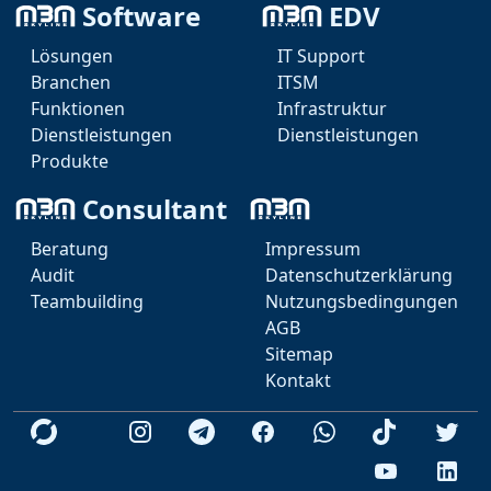
Software
EDV
Zusätzlich bietet das Reporting-Modul eine Auswertung
für Vorstände/Geschäftsführung/Abteilungsleiter u.ä.
Lösungen
IT Support
vor.
Branchen
ITSM
Funktionen
Infrastruktur
Dienstleistungen
Dienstleistungen
Produkte
Consultant
Beratung
Impressum
Audit
Datenschutzerklärung
Marcel Weise - IT
Teambuilding
Nutzungsbedingungen
AGB
KI Agent
Sitemap
Teams
Marcel Weise
Kontakt
Telegram
Videokonferenz
Geschäftsführer | IT Consultant | IT Architekt
Whatsapp