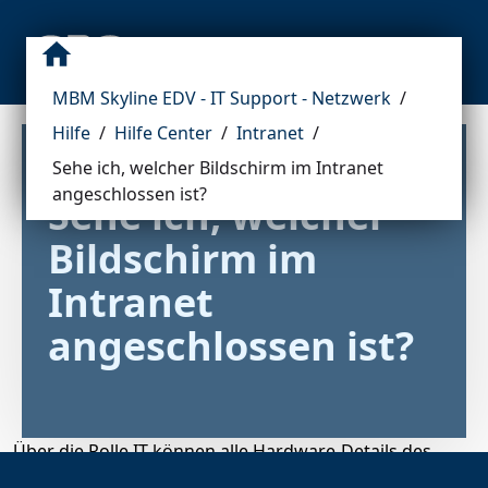
MBM Skyline EDV - IT Support - Netzwerk
/
Hilfe
/
Hilfe Center
/
Intranet
/
Sehe ich, welcher Bildschirm im Intranet
angeschlossen ist?
Sehe ich, welcher 
Bildschirm im 
Intranet 
angeschlossen ist?
Über die Rolle IT können alle Hardware-Details des
Arbeitsplatzes eingesehen werden.